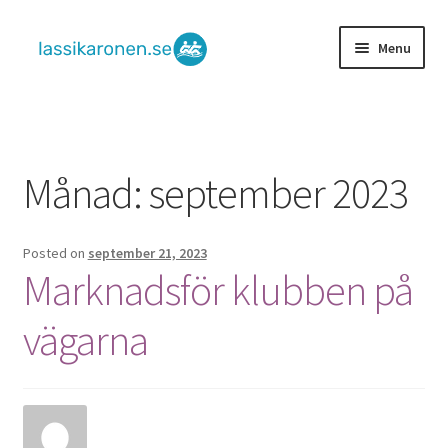
Skip
Skip
Menu
to
to
navigation
content
Hem
Kontakta oss
Månad:
september 2023
Posted on
september 21, 2023
Marknadsför klubben på
vägarna